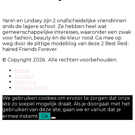
Yanin en Lindsey zijn 2 onafscheidelijke vriendinnen
sinds de lagere school. Ze hebben heel wat
gemeenschappelijke interesses, waaronder een zwak
voor fashion, beauty én de kleur rood. Ga mee op
weg door de pittige modeblog van deze 2 Best Red-
haired Friends Forever.
© Copyright 2026
. Alle rechten voorbehouden.
Home
Contact
Over ons
Privacy Policy
We gebruiken cookies om ervoor te zorgen dat onze
site zo soepel mogelijk draait. Als je doorgaat met het
gebruiken van deze site, gaan we er vanuit dat je
ermee instemt.
Ok