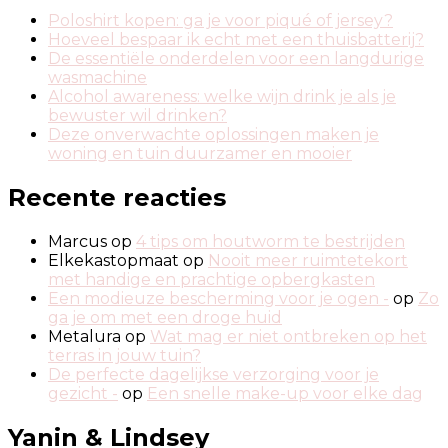
Poloshirt kopen: ga je voor piqué of jersey?
Hoeveel bespaar ik echt met een thuisbatterij?
De essentiële onderdelen voor een langdurige
wasmachine
Alcohol awareness: welke wijn drink je als je
bewuster wil drinken?
Deze onverwachte oplossingen maken je
woning en tuin duurzamer en mooier
Recente reacties
Marcus
op
4 tips om houtworm te bestrijden
Elkekastopmaat
op
Nooit meer ruimtetekort
met handige en prachtige opbergkasten
Een modieuze bescherming voor je ogen -
op
Zo
ga je om met een droge huid
Metalura
op
Wat mag er niet ontbreken op het
terras in jouw tuin?
De perfecte dagelijkse verzorging voor je
gezicht -
op
Een snelle make-up voor elke dag
Yanin & Lindsey