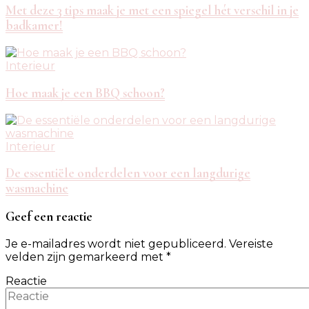
Met deze 3 tips maak je met een spiegel hét verschil in je
badkamer!
Interieur
Hoe maak je een BBQ schoon?
Interieur
De essentiële onderdelen voor een langdurige
wasmachine
Geef een reactie
Je e-mailadres wordt niet gepubliceerd.
Vereiste
velden zijn gemarkeerd met
*
Reactie