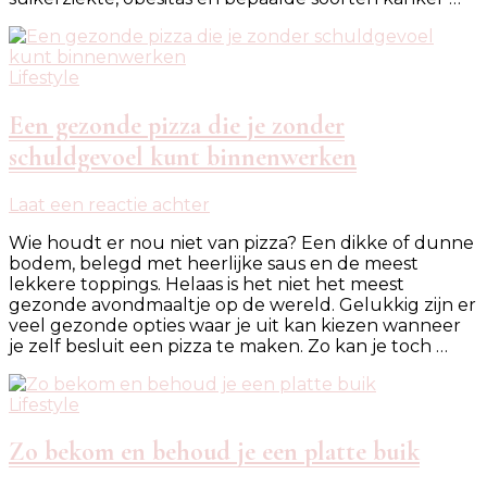
af
te
vallen
Lifestyle
Een gezonde pizza die je zonder
schuldgevoel kunt binnenwerken
op
Laat een reactie achter
Een
Wie houdt er nou niet van pizza? Een dikke of dunne
gezonde
bodem, belegd met heerlijke saus en de meest
pizza
lekkere toppings. Helaas is het niet het meest
die
gezonde avondmaaltje op de wereld. Gelukkig zijn er
je
veel gezonde opties waar je uit kan kiezen wanneer
zonder
je zelf besluit een pizza te maken. Zo kan je toch …
schuldgevoel
kunt
binnenwerken
Lifestyle
Zo bekom en behoud je een platte buik