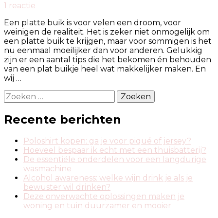
op
1 reactie
Zo
Een platte buik is voor velen een droom, voor
bekom
weinigen de realiteit. Het is zeker niet onmogelijk om
en
een platte buik te krijgen, maar voor sommigen is het
behoud
nu eenmaal moeilijker dan voor anderen. Gelukkig
je
zijn er een aantal tips die het bekomen én behouden
een
van een plat buikje heel wat makkelijker maken. En
platte
wij …
buik
Zoeken
naar:
Recente berichten
Poloshirt kopen: ga je voor piqué of jersey?
Hoeveel bespaar ik echt met een thuisbatterij?
De essentiële onderdelen voor een langdurige
wasmachine
Alcohol awareness: welke wijn drink je als je
bewuster wil drinken?
Deze onverwachte oplossingen maken je
woning en tuin duurzamer en mooier