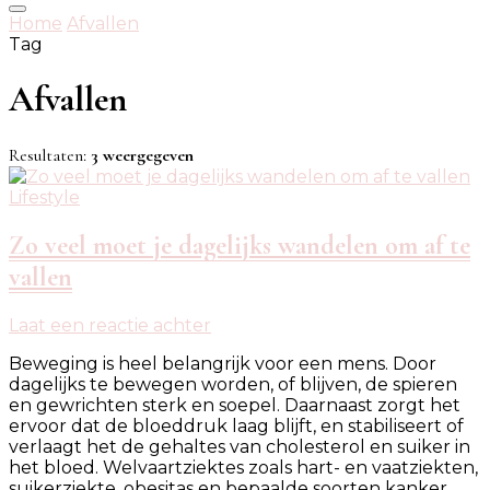
Home
Afvallen
Tag
Afvallen
Resultaten:
3 weergegeven
Lifestyle
Zo veel moet je dagelijks wandelen om af te
vallen
op
Laat een reactie achter
Zo
Beweging is heel belangrijk voor een mens. Door
veel
dagelijks te bewegen worden, of blijven, de spieren
moet
en gewrichten sterk en soepel. Daarnaast zorgt het
je
ervoor dat de bloeddruk laag blijft, en stabiliseert of
dagelijks
verlaagt het de gehaltes van cholesterol en suiker in
wandelen
het bloed. Welvaartziektes zoals hart- en vaatziekten,
om
suikerziekte, obesitas en bepaalde soorten kanker …