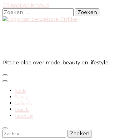
Ga naar de inhoud
Zoeken
naar:
Pittige blog over mode, beauty en lifestyle
Mode
Beauty
Lifestyle
Brands
Interieur
Zoeken
naar: