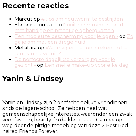
Recente reacties
Marcus
op
4 tips om houtworm te bestrijden
Elkekastopmaat
op
Nooit meer ruimtetekort
met handige en prachtige opbergkasten
Een modieuze bescherming voor je ogen -
op
Zo
ga je om met een droge huid
Metalura
op
Wat mag er niet ontbreken op het
terras in jouw tuin?
De perfecte dagelijkse verzorging voor je
gezicht -
op
Een snelle make-up voor elke dag
Yanin & Lindsey
Yanin en Lindsey zijn 2 onafscheidelijke vriendinnen
sinds de lagere school. Ze hebben heel wat
gemeenschappelijke interesses, waaronder een zwak
voor fashion, beauty én de kleur rood. Ga mee op
weg door de pittige modeblog van deze 2 Best Red-
haired Friends Forever.